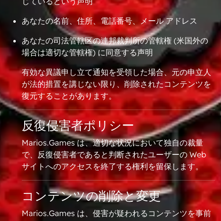
じているという声明
あなたの名前、住所、電話番号、メール アドレス
あなたの司法管轄区の連邦裁判所の管轄権 (米国外の
場合は適切な管轄権) に同意する声明
有効な異議申し立て通知を受領した場合、元の申立人
が法的措置を講じない限り、削除されたコンテンツを
復元することがあります。
反復侵害者ポリシー
Marios.Games は、適切な状況において独自の裁量
で、反復侵害者であると判断されたユーザーの Web
サイトへのアクセスを終了する権利を留保します。
コンテンツの削除と変更
Marios.Games は、侵害が疑われるコンテンツを事前