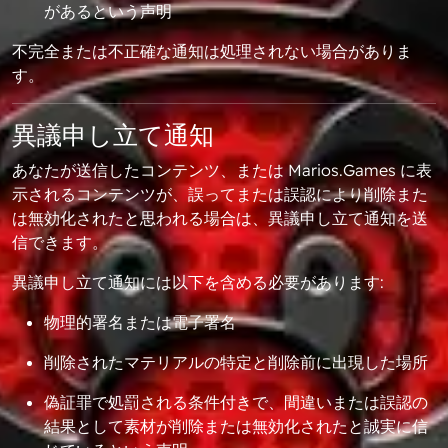
があるという声明
不完全または不正確な通知は処理されない場合がありま
す。
異議申し立て通知
あなたが送信したコンテンツ、または Marios.Games に表
示されるコンテンツが、誤ってまたは誤認により削除また
は無効化されたと思われる場合は、異議申し立て通知を送
信できます。
異議申し立て通知には以下を含める必要があります:
物理的署名または電子署名
削除されたマテリアルの特定と削除前に出現した場所
偽証罪で処罰される条件付きで、間違いまたは誤認の
結果として素材が削除または無効化されたと誠実に信