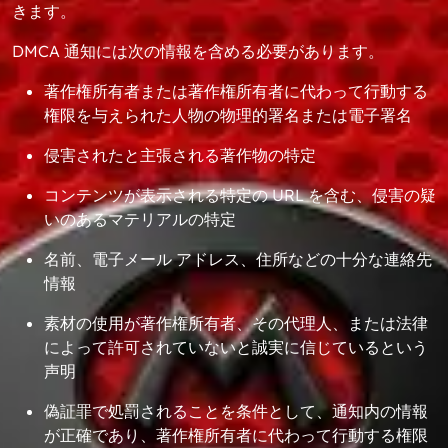
きます。
DMCA 通知には次の情報を含める必要があります。
著作権所有者または著作権所有者に代わって行動する
権限を与えられた人物の物理的署名または電子署名
侵害されたと主張される著作物の特定
コンテンツが表示される特定の URL を含む、侵害の疑
いのあるマテリアルの特定
名前、電子メール アドレス、住所などの十分な連絡先
情報
素材の使用が著作権所有者、その代理人、または法律
によって許可されていないと誠実に信じているという
声明
偽証罪で処罰されることを条件として、通知内の情報
が正確であり、著作権所有者に代わって行動する権限