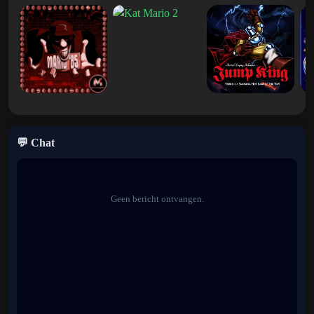
mechanische zones tot spookachtige spookgebieden en
onderwateravonturen.
Kenmerken van Super Mario Land 2: 6
gouden munten
Introductie van Wario
Deze game markeert de eerste verschijning van Wario, een van
Nintendo's meest iconische rivalen en later de ster van de
Wario
💬 Chat
Land
-serie.
Grote werelden in open stijl
Geen bericht ontvangen.
In tegenstelling tot veel oudere Mario-spellen kunnen spelers in
vrijwel elke volgorde verschillende werelden kiezen.
Verbeterde Game Boy-graphics
De game bevat grotere sprites, vloeiendere animaties en
gedetailleerdere omgevingen vergeleken met het originele Super
Mario Land.