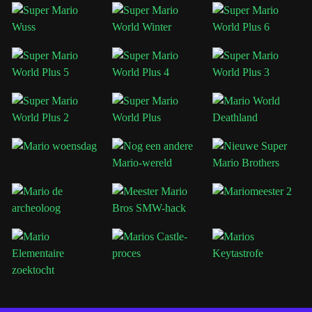
In tegenstelling tot
Super Mario Bros 3
of
Super Mario World
voelt de sfeer in Super Mario Land 2 vreemder en experimenteler
aan, met bizarre vijanden en surrealistische omgevingen die de
game zijn eigen unieke identiteit geven.
Veel retro-gamingfans beschouwen het als een van de beste
draagbare Mario-games ooit gemaakt vanwege de creativiteit en de
gedenkwaardige introductie van Wario.
Tips voor spelen
Verken elk niveau zorgvuldig om verborgen uitgangen en
geheime items te ontdekken.
Gebruik Bunny Mario om veilig gevaarlijke platformsecties te
doorkruisen.
Verzamel extra levens voordat je moeilijkere werelden
uitdaagt.
Leer vijandelijke bewegingspatronen om onverwachte schade
te voorkomen.