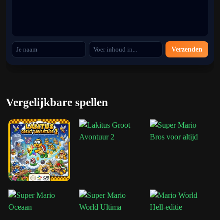
Unieke power-ups
Gebruik klassieke vaardigheden zoals de Vuurbloem en ontdek de
speciale Bunny Mario power-up waarmee Mario door de lucht kan
Verzenden
zweven.
Creatieve en ongebruikelijke niveaus
Verken gigantische huizen, mechanische planeten, pompoenzones
Vergelijkbare spellen
en vele vreemde locaties die je zelden tegenkomt in andere Mario-
spellen.
Hoe deze game zich verhoudt tot andere
Mario-games
Vergeleken met het origineel
Super Mario Land
is ditHet vervolg
is veel groter, gepolijster en gevuld met verkenning. De besturing
voelt soepeler aan, de levels zijn gedetailleerder en de game biedt
meer vrijheid door zijn open wereldstructuur.