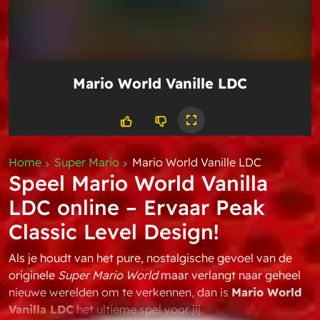
Mario World Vanille LDC
Home
Super Mario
Mario World Vanille LDC
Speel Mario World Vanilla
LDC online – Ervaar Peak
Classic Level Design!
Als je houdt van het pure, nostalgische gevoel van de
originele
Super Mario World
maar verlangt naar geheel
nieuwe werelden om te verkennen, dan is
Mario World
Vanilla LDC
het ultieme spel voor jij.