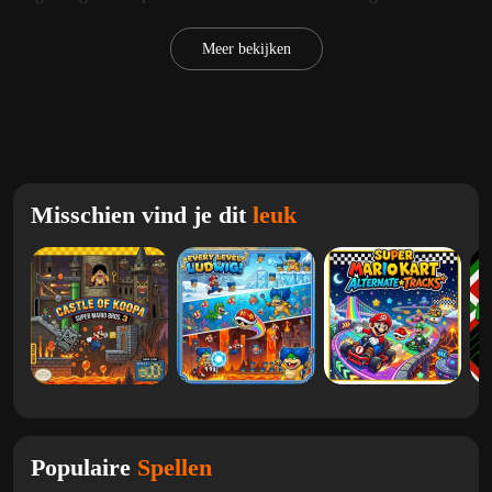
vaardigheid belonen. Als je van avontuurlijke Mario-hacks houdt
met een sterk gevoel voor ontdekking, is
Mario's Crystal Island
Meer bekijken
Adventure
een fantastische keuze om te spelen op
Marios.Games
.
Categorieën
Misschien vind je dit
leuk
Super Mario
Populaire
Spellen