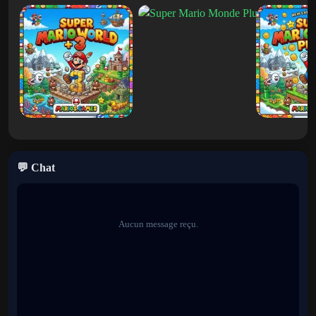
Conception de niveaux extrêmement difficile
Techniques de mouvement avancées
Le jeu récompense davantage la persévérance que la vitesse.
Attendez-vous à des échecs, à de la pratique et à des améliorations
progressives.
Pourquoi Kaizo Mario World 2 est si
difficile
💬 Chat
Les jeux de style Kaizo sont devenus célèbres pour avoir
intentionnellement créé des défis bien au-delà de la difficulté
normale de Mario. Kaizo Mario World 2 suit parfaitement cette
philosophie.
Aucun message reçu.
Les ennemis apparaissent souvent exactement là où les joueurs les
attendent le moins. Des sauts apparemment sûrs peuvent devenir
des pièges. Les mécanismes familiers de Mario sont utilisés de
manière créative qui oblige les joueurs à penser différemment.