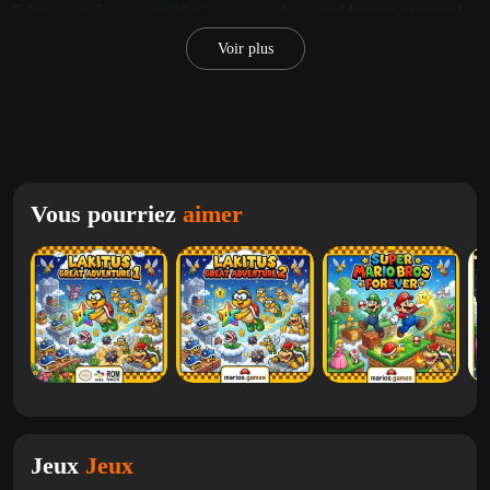
Edition extrêmement difficile comprendront
rapidement pourquoi
Kaizo Mario World 2 a gagné sa réputation. Même franchir la toute
Voir plus
première étape peut sembler une réussite majeure. Chaque saut,
placement d'ennemi et obstacle est soigneusement conçu pour
punir les erreurs et forcer les joueurs à maîtriser les mécanismes de
mouvement.
Comment jouer à Kaizo Mario World 2
Vous pourriez
aimer
Contrairement aux aventures traditionnelles de Mario,
Kaizo Mario
World
exige une exécution presque parfaite. Les instincts standard
de Mario ne fonctionnent pas toujours ici.
Les joueurs affronteront :
Sauts de plateforme de précision
Placements de pièges brutaux
Des surprises cachées conçues pour défier les réflexes
Jeux
Jeux