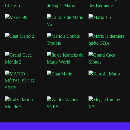
Plus de jeux Mario à découvrir
Si vous appréciez Kaizo Mario World 2, Marios.Games propose
davantage de défis, notamment les
jeux Super Mario
, les
64 jeux
Mario
,
Mario Bros
,
Mario Kart 64
et des projets de fans créatifs
allant d'aventures conviviales pour débutants à des expériences de
plateforme extrêmement difficiles.
Kaizo Mario World 2 est conçu pour les joueurs qui pensent que
les jeux Mario classiques sont tout simplement trop faciles. Si vous
voulez un pur défi de plateforme et l'une des expériences Mario les
plus difficiles jamais créées, ce hack ROM mettra absolument vos
compétences à l'épreuve.
Catégories
Mario créé par des fans