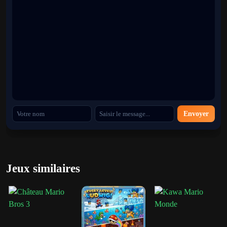
créent une expérience Mario plus intense.
Exploration basée sur une histoire
Le jeu révèle lentement des traditions et des secrets cachés à travers
la narration et l'exploration de l'environnement.
Visuels SNES rétro
Les graphismes
classiques
Super Mario World
sont transformés en
Envoyer
environnements plus sombres et plus cinématographiques.
En quoi ce jeu est différent des autres
hacks Mario
Jeux similaires
La plupart des jeux Mario se concentrent sur des aventures
colorées et des histoires de héros simples, mais Mario World After
Years Ultra semble much plus mystérieux et émouvant. Au lieu de
combattre Bowser dans un royaume familier, les joueurs explorent
les vestiges d'un monde qui a déjà changé à jamais.