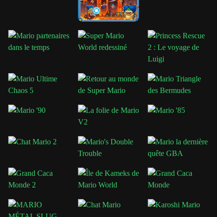
Par rapport aux jeux de plateforme traditionnels comme
New
Super Mario World 1
ou
Super Super Mario Land
, ce hack
ROM crée une expérience plus lente et plus atmosphérique axée
sur la découverte et le mystère.
Le décor futuriste combiné au gameplay rétro SNES rend
l'aventure unique parmi les projets de fans de Mario.
Conseils pour explorer le futur royaume
champignon
Recherchez soigneusement car de nombreux secrets sont
cachés dans les ruines et les structures abandonnées.
Faites attention aux indices environnementaux à travers les
niveaux.
Conservez les bonus pour les sections de plateforme difficiles
en fin de partie.
Explorez des itinéraires alternatifs pour découvrir des