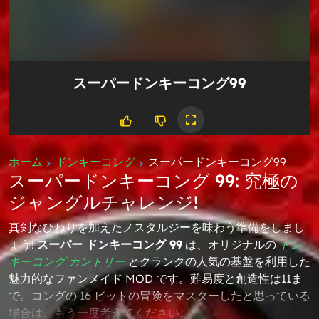
スーパードンキーコング99
ホーム
ドンキーコング
スーパードンキーコング99
スーパードンキーコング 99: 究極の
ジャングルチャレンジ!
真剣なひねりを加えたノスタルジーを味わう準備をしまし
ょう!
スーパー ドンキーコング 99
は、オリジナルの
ドン
キーコング カントリー
とクランクの人気の基盤を利用した
魅力的なファンメイド MOD です。難易度と創造性は11ま
で。コングの 16 ビットの冒険をマスターしたと思っている
場合は、もう一度考えてください。