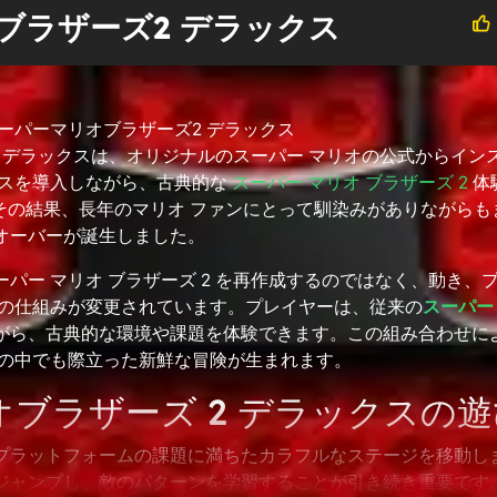
ブラザーズ2 デラックス
ーパーマリオブラザーズ2 デラックス
 2 デラックスは、オリジナルのスーパー マリオの公式からイン
クスを導入しながら、古典的な
スーパー マリオ ブラザーズ 2
体
。その結果、長年のマリオ ファンにとって馴染みがありながら
オーバーが誕生しました。
パー マリオ ブラザーズ 2 を再作成するのではなく、動き、
ンの仕組みが変更されています。プレイヤーは、従来の
スーパー
がら、古典的な環境や課題を体験できます。この組み合わせに
トの中でも際立った新鮮な冒険が生まれます。
ブラザーズ 2 デラックスの
プラットフォームの課題に満ちたカラフルなステージを移動し
ジャンプし、敵のパターンを学習することが引き続き重要です