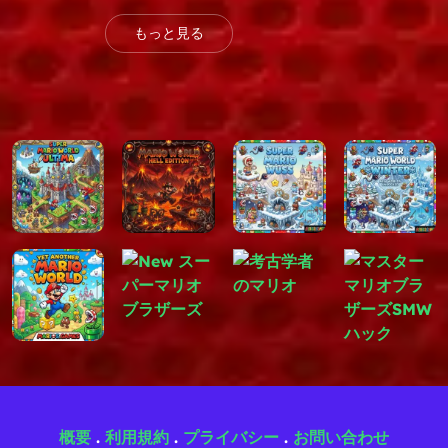
、おなじみのレベルが違ったものに感じられ、プレイヤーは以
もっと見る
ることができます。
とおりです。
ォーム アクション
ハック デザイン
ルのチャレンジ
ニークなひねりを加えた
概要
.
利用規約
.
プライバシー
.
お問い合わせ