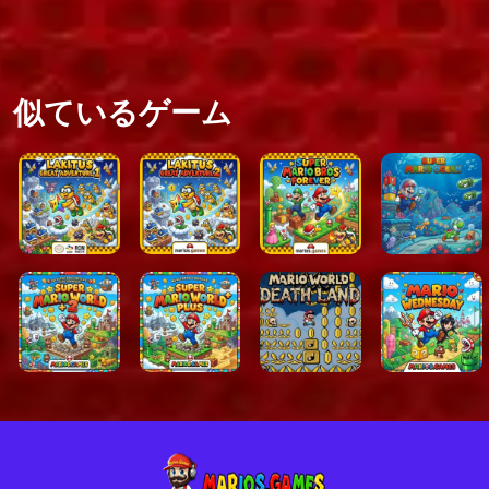
更新されたメカニズムにより
冒険から学んだ戦略を再考す
主なゲームプレイ要素は次の
似ているゲーム
<リ>
クラシックなプラットフ
<リ>
動作メカニズムの改善
<リ>
クリエイティブな ROM 
<リ>
おなじみのマリオスタイ
<リ>
従来のゲームプレイにユ