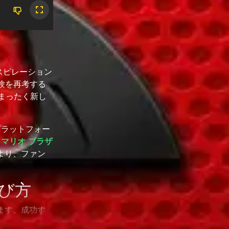
スピレーション
験を再考する
もまったく新し
プラットフォー
 マリオ ブラザ
より、ファン
遊び方
ます。成功す
。