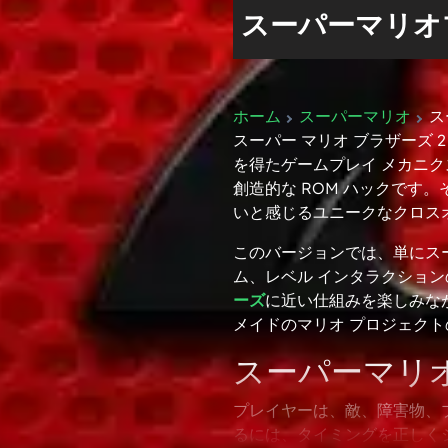
スーパーマリオ
ホーム
スーパーマリオ
ス
スーパー マリオ ブラザーズ
を得たゲームプレイ メカニ
創造的な ROM ハックです
いと感じるユニークなクロス
このバージョンでは、単にスー
ム、レベル インタラクショ
ーズ
に近い仕組みを楽しみな
メイドのマリオ プロジェク
スーパーマリオ
プレイヤーは、敵、障害物、
るには、タイミングを正しく