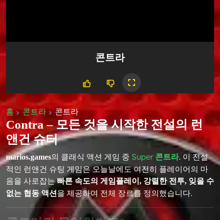
콘트라
홈
콘트라
콘트라
Contra – 모든 것을 시작한 전설의 런
앤건 슈터
의 클래식 액션 게임 중
Super
. 이 전설
marios.games
콘트라
적인 런앤건 슈팅 게임은 오늘날에도 여전히 플레이어의 마
음을 사로잡는
빠른 속도의 게임플레이, 강렬한 전투, 잊을 수
을 제공하여 전체 장르를 정의했습니다.
없는 협동 액션