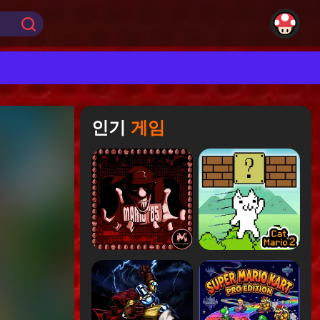
인기
게임