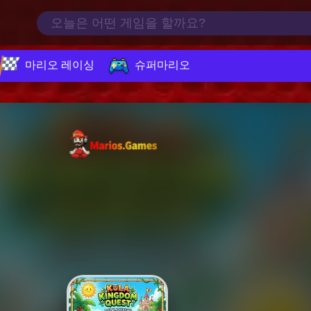
마리오 레이싱
슈퍼마리오