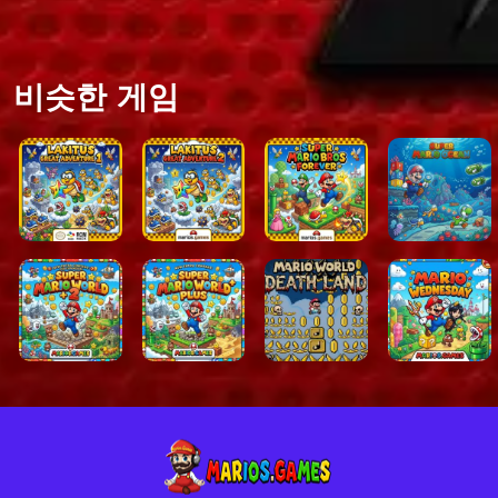
비밀과 숨겨진 
레벨은 호기심을 보상하도록 설
스 영역, 영리한 지름길을 찾을
비슷한 게임
marios.ga
아무 것도 다운로드하지 않고
이트는 방대한 Mario 게임 
이 게임을 해볼
복고풍 분위기가 가미된 편안
선택입니다. 고전적인 마리오 
카테고리
슈퍼마리오