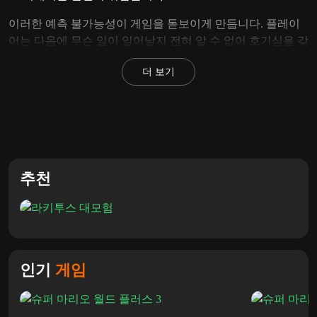
이러한 예측 불가능성이 게임을 돋보이게 만듭니다. 플레이
어는 다음에 무슨 일이 일어날지 전혀 알 수 없어 호기심을 갖
게 됩니다.
더 보기
실험적인 Mario 타이틀을 좋아한다면
Super Mario Chaos
Control
,
Super Mario Astral World
및
Super Mario 2 Wacky
Quest
는 모두 파격적인 디자인으로 유명합니다.
규칙을 깨는 게임플레이
추천
Mario의 Strange Quest를 정의하는 것은 플레이어의 기대에 부
응하는 방식입니다. 플랫폼은 다르게 작동할 수 있고, 적들은
예상한 대로 작동하지 않을 수 있으며, 레벨 진행이 항상 간단
하지는 않습니다.
그럼에도 불구하고 핵심 컨트롤은 익숙하므로 메커니즘과 싸
인기
게임
우지 않고 레벨 디자인의 창의성만 발휘하면 됩니다.
비범한 도전을 즐기는 플레이어는
Mushroom Nightmare
또