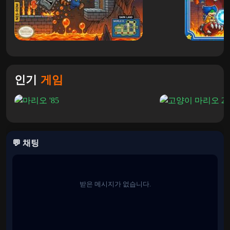
사랑하는 이유
슈퍼 마리오 월드 64
,
마리오 카트
또는
슈퍼 마리오 랜드
,
Picross는 더 느리고 더 사려 깊은 경험을 제공합니다.
숨겨진 작품을 하나씩 천천히 드러내는 만족감이 있습니다.
이 게임은 속도보다는 인내심을 중시하므로 전략과 문제 해
인기
게임
결을 즐기는 플레이어에게 적합합니다.
독특한 게임플레이 덕분에 이전 Nintendo 출시 제품들 사이에
서도 눈에 띕니다.
유용한 퍼즐 전략
💬 채팅
더 큰 숫자가 포함된 행부터 먼저 시작하세요.
모서리와 가장자리는 종종 더 쉬운 단서를 제공합니다.
받은 메시지가 없습니다.
섹션이 혼란스럽다면 다른 곳으로 이동하고 나중에 더 많은
정보를 가지고 돌아오세요.
숙련된 플레이어는 최종 결정을 내리기 전에 불가능한 공간