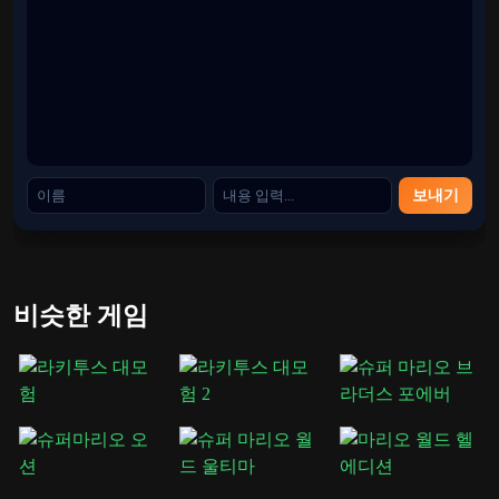
을 제거하여 퍼즐을 해결하는 경우가 많습니다.
탐험할 더 많은 마리오 모험
퍼즐 게임플레이가 충분하지 않다면 Marios.Games는
슈퍼 마
리오 RPG
,
루이지 어드벤처
,
Mario Party
,
Mario Kart SNES
및 더 빠르고 액션 중심적인 게임을 원하는 플레이어를 위한
클래식 플랫폼 챌린지
보내기
Marios Picross는 Mario ga가mes는 항상 재미를 유지하기 위해
점프와 적들이 필요하지 않습니다. 때로는 숫자, 인내심, 기발
한 디자인이 기억에 남는 모험을 만들어냅니다.
비슷한 게임
카테고리
슈퍼마리오