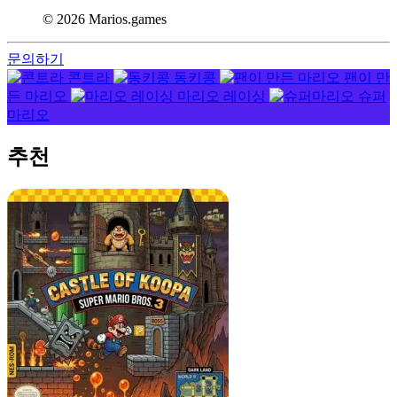
© 2026 Marios.games
문의하기
콘트라
동키콩
팬이 만
든 마리오
마리오 레이싱
슈퍼
마리오
추천