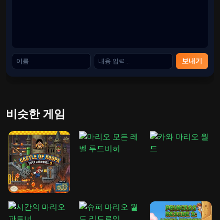
레트로 게임보이 그래픽
향수를 불러일으키는 픽셀아트 비주얼과 고전적인 휴대용 게
임의 매력을 즐겨보세요.
이 게임과 다른 마리오 및 와리오 게임
보내기
의 비교
슈퍼 마리오 월드
또는
Wario Land II
와 같은 기존 플랫폼 게
임과 달리 Wario Blast Ft Bomberman은 초점을 맞추고 있습니
비슷한 게임
다. 점프와 탐색보다는 전략과 타이밍에 더 중점을 둡니다. 플
레이어는 자신의 폭발을 피하면서 폭탄 배치에 대해 신중하
게 생각해야 합니다.
다른 Wario 게임에 비해 이 타이틀은 더 빠르고 아케이드 중
심적인 느낌을 줍니다. 게임 플레이는 클래식
Bomberman
게
임과 더 많은 유사점을 공유하면서도 여전히 Wario의 장난꾸
러기 성격을 모험의 중심에 두고 있습니다.
퍼즐 액션 타이틀을 즐기는 복고풍 게임 팬은 이 게임이 표준