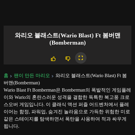
와리오 블래스트(Wario Blast) Ft 봄버맨
(Bomberman)
홈
팬이 만든 마리오
와리오 블래스트(Wario Blast) Ft 봄
버맨(Bomberman)
Wario Blast Ft Bomberman은 Bomberman의 폭발적인 게임플레
이와 Wario의 혼란스러운 성격을 결합한 독특한 복고풍 크로
스오버 게임입니다. 이 클래식 액션 퍼즐 어드벤처에서 플레
이어는 함정, 파워업, 숨겨진 놀라움으로 가득한 위험한 미로
같은 스테이지를 탐색하면서 폭탄을 사용하여 적과 싸우게
됩니다.