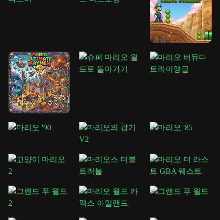
마리오 플랫폼 게임과 얼마나 다른지 높이 평가하는 경우가
많습니다.
플레이 팁
절대로 폭탄 근처에 몸을 가두지 마세요.
블록을 부수고 숨겨진 파워업을 찾아보세요.
공격하기 전에 적의 움직임 패턴을 알아보세요.
폭발 규모가 크면 위험할 수 있으므로 신중하게 폭탄 범
위를 늘리세요.
잡히지 않도록 폭탄을 설치한 후 빠르게 이동하세요.
Marios.games에서 더 많은 Mario 및
Wario 게임을 찾아보세요
레트로 Nintendo 클래식, 폭발적인 아케이드 게임, 재미있는
크로스오버
어드벤처를 즐기고 싶다면 Marios.games가 탐험
하기에 완벽한 장소입니다. 이 웹사이트는 온라인에서 무료
로 플레이할 수 있는 마리오, 와리오 및 클래식 복고풍 게임의