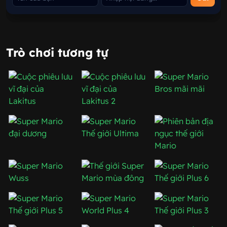
giản hơn, cuộc phiêu lưu do người hâm mộ tạo ra này
khuyến khích bạn thử nghiệm, tìm kiếm các tuyến đường
ẩn và nắm vững từng giai đoạn một cách cẩn thận.
Trò chơi tương tự
🌟 Khám phá thêm thế giới Mario huyền
thoại
Những người hâm mộ thích quy mô và sự sáng tạo của
Mario The Lost Adventure II
cũng thường quan tâm
đến những cuộc phiêu lưu lớn khác của Mario. Một số
người chơi quay lại
Super Mario All-Stars
để trải nghiệm
nền tảng cổ điển của bộ truyện, trong khi những người
khác đi sâu vào khám phá sâu rộng về
Super Mario
Odyssey
cho phong cách chơi kết thúc mở.
Nhiều người cũng thích thú với thử thách nhịp độ nhanh
và cơ chế sáng tạo có trong
Super Mario Galaxy
, đã đẩy
lối chơi Mario vào một lãnh địa hoàn toàn mới. Tại
trò