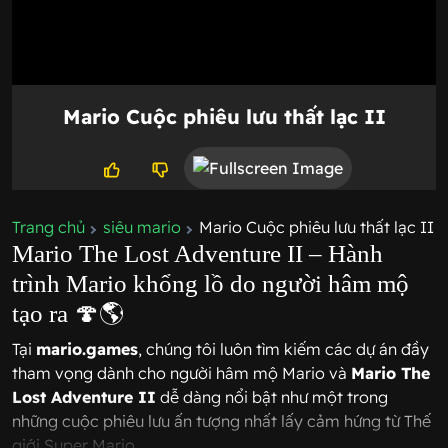
Mario Cuộc phiêu lưu thất lạc II
Trang chủ
siêu mario
Mario Cuộc phiêu lưu thất lạc II
Mario The Lost Adventure II – Hành
trình Mario khổng lồ do người hâm mộ
tạo ra 🍄🌎
Tại
mario.games
, chúng tôi luôn tìm kiếm các dự án đầy
tham vọng dành cho người hâm mộ Mario và
Mario The
Lost Adventure II
dễ dàng nổi bật như một trong
những cuộc phiêu lưu ấn tượng nhất lấy cảm hứng từ
Thế
giới Super Mario
.