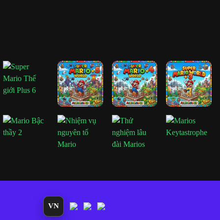
ng của kẻ thù
 nên hoàn hảo
với cơ chế Mario
chọn tuyệt vời.
ao giúp bạn gắn
VN