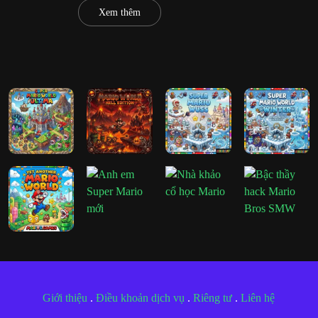
iản, cấp độ đầy thử thách
Xem thêm
ưng cách chơi ngày càng khó hơn khi bạn tiến bộ. Mong đợi chuyển độ
khăn và ít có khả năng mắc lỗi hơn. Điều này khiến
SMB Arcade
trở
nghiệm phản xạ của mình và nắm vững nền tảng chính xác.
và
Monkey kong
.
sẽ đặc biệt tận hưởng cường độ kiểu arcade kết hợp 
ade đáng chơi
n và muốn thử thách hơn với trò chơi cổ điển,
SMB Arcade
là một lựa 
hơi Mario thời kỳ đầu, đồng thời mang lại trải nghiệm mới mẻ, tốc độ c
Giới thiệu
.
Điều khoản dịch vụ
.
Riêng tư
.
Liên hệ