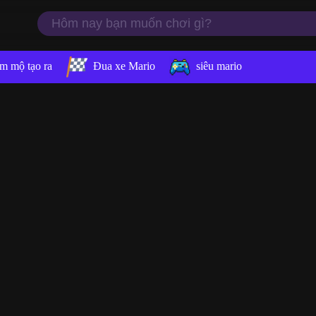
m mộ tạo ra
Đua xe Mario
siêu mario