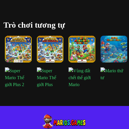
Điều khiển đơn g
Các nút điều khiển vẫn dễ học nh
nhanh hơn, những bước nhảy khó 
Trò chơi tương tự
cho những người chơi thích thử 
Người hâm mộ của
Mario Bros
cổ điển.
Tại sao SMB Arc
Nếu bạn yêu thích trò chơi cổ điể
Nó gợi lại hoài niệm về các trò c
kết từ đầu đến cuối.
Danh mục
siêu mario