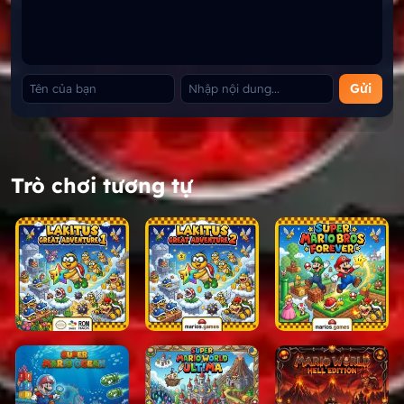
Trong
Super Mario Land DX
, mục tiêu của bạn là du
hành qua nhiều thế giới, đánh bại kẻ thù và giải cứu công
chúa. Trong hành trình của mình, bạn sẽ:
Gửi
Nhảy qua các nền tảng và tránh các mối nguy hiểm
Đánh bại kẻ thù bằng cách căn thời gian chính xác
Thu thập tiền xu và tăng sức mạnh
Điều hướng qua các môi trường độc đáo
Trò chơi tương tự
Cách chơi đơn giản nhưng sẽ trở nên khó khăn hơn khi
bạn tiến bộ. Nếu đã chơi
New Mario Bros
, bạn sẽ nhanh
chóng thích nghi với cách điều khiển và cơ chế.
Điều gì khiến Super Mario Land DX
trở nên đặc biệt?
Đồ họa cổ điển nâng cao
Điểm nổi bật lớn nhất của phiên bản DX là bảng màu