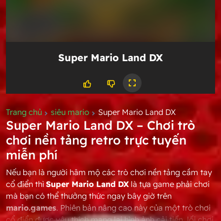
Super Mario Land DX
Trang chủ
siêu mario
Super Mario Land DX
Super Mario Land DX – Chơi trò
chơi nền tảng retro trực tuyến
miễn phí
Nếu bạn là người hâm mộ các trò chơi nền tảng cầm tay
cổ điển thì
Super Mario Land DX
là tựa game phải chơi
mà bạn có thể thưởng thức ngay bây giờ trên
mario.games
. Phiên bản nâng cao này của một trò chơi
cổ điển được yêu thích mang lại hình ảnh cải tiến, lối chơi