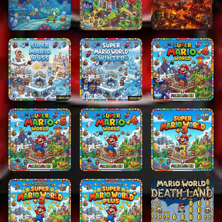
được cải tiến, mang lại sức sống mới cho trò chơi đen
trắng cổ điển.
Thiết kế cấp độ độc đáo
Không giống như các trò chơi nền tảng truyền thống, tựa
game này có thế giới sáng tạo, bao gồm những kẻ thù
khác thường và các yếu tố lối chơi khác nhau khiến trò
chơi trở nên nổi bật.
Trò chơi có nhịp độ nhanh
Các cấp độ được thiết kế nhanh nhưng đầy thử thách,
khiến nó trở nên hoàn hảo cho cả phiên chơi ngắn và lượt
chơi dài hơn.
Trải nghiệm hoài niệm
Đối với những người chơi yêu thích trò chơi cổ điển, đây
là sự kết hợp hoàn hảo giữa nét quyến rũ cổ điển và
những cải tiến hiện đại. Nó kết hợp tốt với những trải