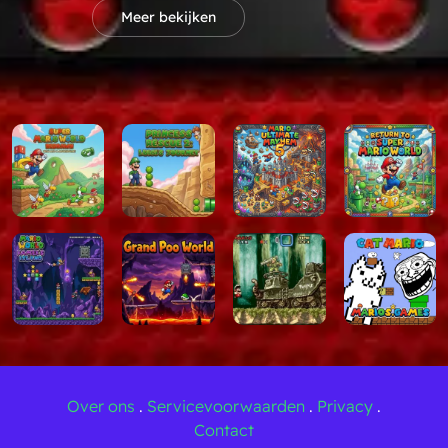
Meer bekijken
dsgraad:
uitsluitend ontworpen voor spelers die houden van 
ie met hoge inzetten.
af de grond opgebouwd ter ere van de legendarische spee
 en beelden:
Ervaar nieuwe, aangepaste audiotracks en v
klassieke SMW-engine nieuw leven inblazen.
rlijk gepolijst levelontwerp gemaakt door enkele van de m
in de hackgemeenschap.
st je vaardigheden direct met soepele emulatie rechtstreeks 
aatsen / wijnranken beklimmen
Over ons
.
Servicevoorwaarden
.
Privacy
.
Contact
ump