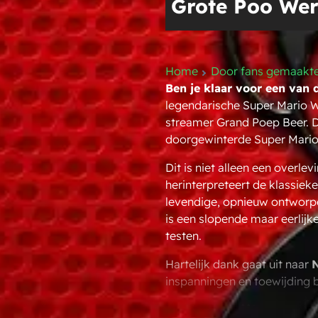
Grote Poo Wer
Home
Door fans gemaakt
Ben je klaar voor een van 
legendarische Super Mario W
streamer Grand Poep Beer. D
doorgewinterde Super Mario W
Dit is niet alleen een overle
herinterpreteert de klassie
levendige, opnieuw ontworpen
is een slopende maar eerlijk
testen.
Hartelijk dank gaat uit naar
inspanningen en toewijding 
Belangrijkste 