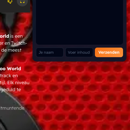
orld
is een
r en Twitch-
s de meest
Verzenden
oo World
track en
jl. Elk niveau
 geduld te
itmuntende