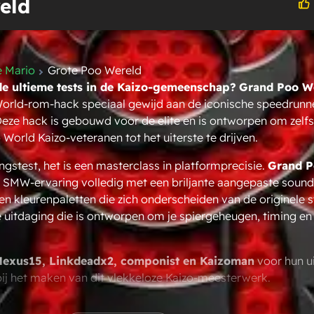
eld
e Mario
Grote Poo Wereld
de ultieme tests in de Kaizo-gemeenschap?
Grand Poo W
orld-rom-hack speciaal gewijd aan de iconische speedrunne
eze hack is gebouwd voor de elite en is ontworpen om zelf
orld Kaizo-veteranen tot het uiterste te drijven.
vingstest, het is een masterclass in platformprecisie.
Grand P
ke SMW-ervaring volledig met een briljante aangepaste sound
 kleurenpaletten die zich onderscheiden van de originele sti
e uitdaging die is ontworpen om je spiergeheugen, timing en
Nexus15, Linkdeadx2, componist en Kaizoman
voor hun u
bij het maken van dit vlekkeloze Kaizo-meesterwerk.
kenmerken