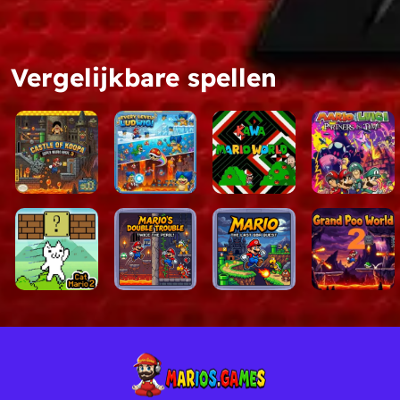
Elite Kaizo moeilijkhei
nauwkeurige platformact
Vergelijkbare spellen
Speciaal eerbetoon:
Van
Grand Poo Bear.
Aangepaste soundtrack
kleurenpaletten die de 
Flawless Design:
Meeste
gerespecteerde namen 
Browser-ready actie:
Te
webbrowser.
Hoe te spelen
Pijltoetsen:
Mario verpl
Z-toets/A-knop:
Spin J