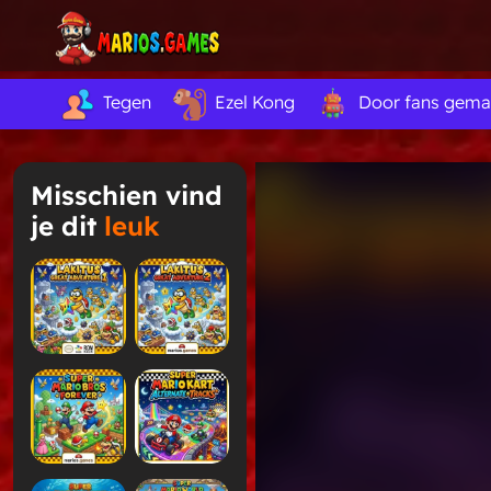
Tegen
Ezel Kong
Door fans gema
Misschien vind
je dit
leuk