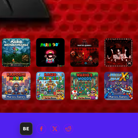
uiterst
drunner
ernieuwde
eest
in je
BE