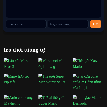
Phím / Nút X:
Chạy / Giữ mục
Nhập:
Bắt đầu / Tạm dừng trò chơi
Gửi
Danh mục
Mario do người hâm mộ tạo ra
Trò chơi tương tự