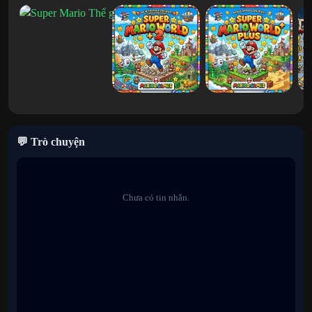
Bear.
Nhạc phim và hình ảnh tùy chỉnh:
Trải nghiệm các bản âm
thanh tùy chỉnh, mới mẻ và bảng màu cải tiến mang hơi thở
mới vào công cụ SMW cổ điển.
Thiết kế hoàn hảo:
Thiết kế cấp độ được đánh bóng hoàn
hảo được tạo bởi một số tên tuổi có uy tín nhất trong cộng
đồng hack.
💬 Trò chuyện
Hành động sẵn sàng cho trình duyệt:
Kiểm tra kỹ năng của
bạn ngay lập tức bằng tính năng mô phỏng mượt mà ngay
trong trình duyệt web của bạn.
Chưa có tin nhắn.
Cách chơi
Phím mũi tên:
Di chuyển Mario / Leo dây leo
Phím Z / Nút A:
Nhảy xoay
Phím X / Nút B:
Nhảy thông thường