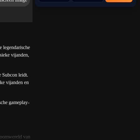
e legendarische
sieke vijanden,
 Subcon leidt.
jke vijanden en
ische gameplay-
droomwereld van