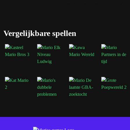
Subcon. Terwijl de chaos zich tus
voorkomen dat kwade krachten d
Binnen Subcon ontmoet Mario enke
Clawgrip, Fryguy, Mouser en Bird
Vergelijkbare spellen
vaardigheden van de speler tijdens
Kenmerken van 
Terug naar Subcon
Verken de legendarische droomwer
Beroemde Mario-b
Vecht tegen klassieke schurken, 
Retro platformgam
Ren, spring, gooi objecten en ve