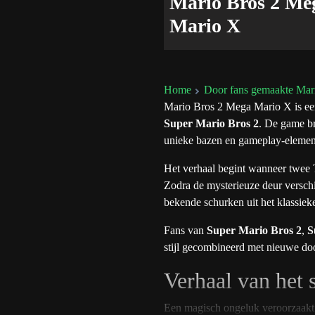
Mario Bros 2 Me
Mario X
Home
Door fans gemaakte Mar
Mario Bros 2 Mega Mario X is een 
Super Mario Bros 2
. De game br
unieke bazen en gameplay-element
Het verhaal begint wanneer twee 
Zodra de mysterieuze deur verschi
bekende schurken uit het klassiek
Fans van
Super Mario Bros 2
,
S
stijl gecombineerd met nieuwe doo
Verhaal van het 
Een magisch ongeluk veroorzaakt