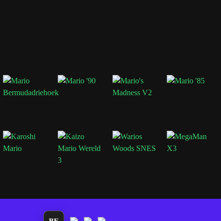
izen om te
art, Tryclyde,
e de
-nostalgie.
Bros 2.
BE