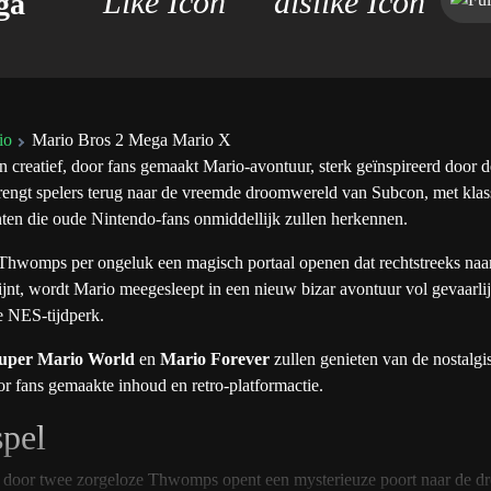
ga
io
Mario Bros 2 Mega Mario X
creatief, door fans gemaakt Mario-avontuur, sterk geïnspireerd door d
engt spelers terug naar de vreemde droomwereld van Subcon, met klas
en die oude Nintendo-fans onmiddellijk zullen herkennen.
Thwomps per ongeluk een magisch portaal openen dat rechtstreeks naar
jnt, wordt Mario meegesleept in een nieuw bizar avontuur vol gevaarli
e NES-tijdperk.
uper Mario World
en
Mario Forever
zullen genieten van de nostalg
r fans gemaakte inhoud en retro-platformactie.
spel
 door twee zorgeloze Thwomps opent een mysterieuze poort naar de 