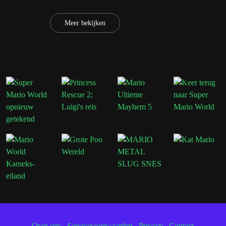
sen dimensies verspreidt, moet Mario opnieuw naar het vreemde rijk re
e macht overnemen.
Meer bekijken
le van de meest iconische bazen uit Super Mario Bros 2, waaronder W
o. Elke vijand brengt unieke aanvallen en uitdagingen met zich mee di
 het avontuur op de proef stellen.
Mario Bros 2 Mega Mario X
eld vol ongewone vijanden, kleurrijke omgevingen en klassieke Mario
azen
waaronder Wart, Birdo, Mouser, Fryguy, Clawgrip en Tryclyde.
eplay
rsla vijanden met behulp van mechanica geïnspireerd door Super Mario 
Over ons
.
Servicevoorwaarden
.
Privacy
.
Contact