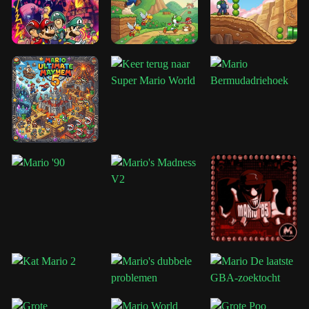
Mushroom Kingdom
, dit avontuur voelt meer op overleving
gericht, waardoor spelers gedwongen worden het momentum
zorgvuldig onder controle te houden in gevaarlijke bevroren fasen.
De besneeuwde esthetiek geeft de game ook een gedenkwaardige
identiteit die je zelden ziet in klassieke Mario-hacks.
Tips om het bevroren eiland te overleven
Vertraag op ijzige oppervlakken, want momentum kan Mario
gemakkelijk in gevaar brengen.
Zoek naar verborgen power-ups vóór moeilijke
platformsecties.
Leer zorgvuldig vijandelijke patronen in gladde gebieden.
Verken buiten het hoofdpad om geheime uitgangen en
bonuszones te ontdekken.
Bewaar back-up power-ups waar mogelijk voor latere
werelden.