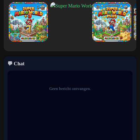
De ROM-hack combineert klassieke SNES-nostalgie met
moderne, door fans gemaakte creativiteit, waardoor elk level
onvoorspelbaar en spannend aanvoelt.
Functies van Mario X World 2e editie
Unieke werelden met ijsthema
Reis door besneeuwde bossen, bevroren kastelen, ijskoude grotten
💬 Chat
en gladde bergpaden vol gevaar.
Uitdagende platformgameplay
Geen bericht ontvangen.
Zorgvuldige bewegingen en nauwkeurige sprongen zijn essentieel
omdat gladde oppervlakken platformen veel moeilijker maken.
Creatieve, door fans gemaakte niveaus
Elke fase introduceert nieuwe ideeën, verborgen geheimen en
onverwachte obstakels.