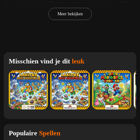
elke sprong ertoe doet. IJsfysica, verborgen vallen en gevaarlijke
kliffen veranderen zelfs eenvoudige platformsecties in spannende
Meer bekijken
uitdagingen voor Mario-fans.
Spelers die genieten van
Super Mario World
,
Nieuwe Super
Mario World 1
en
Mario Legend Of The Rift
zal dol zijn op de
aangepaste werelden en creatieve gameplay van dit ijzige retro-
avontuur.
Misschien vind je dit
leuk
Een bevroren reis vol geheimen
In tegenstelling tot klassieke Mushroom Kingdom-levels, gooit
Mario X World 2nd Edition spelers in ruige winterlandschappen
waar bewegingen compleet anders aanvoelen. Gladde platforms,
bevroren grotten, ijskoude oceanen en gevaarlijke bergetappes
zorgen vanaf het begin voor een frisse gameplay-ervaring.
Terwijl Mario dieper het mysterieuze eiland verkent, ontdekt hij
verborgen routes, geheime uitgangen, ondergrondse ruïnes en
Populaire
Spellen
vreemde vijanden die het bevroren land beschermen.