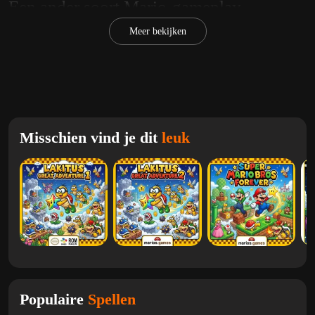
Een ander soort Mario-gameplay
In tegenstelling tot platformgames zoals
Super Mario World
of
Meer bekijken
Super Mario Bros.
,
Wario's Woods
richt zich op het oplossen
van puzzels in plaats van op springen en rennen. Je speelt als Toad,
die bommen en vijanden strategisch moet stapelen om ze van het
scherm te verwijderen. De gameplay vereist snel denken, plannen
en snelle reacties naarmate het tempo geleidelijk toeneemt.
Misschien vind je dit
leuk
Strategische en verslavende
puzzelmechanica
Het kernmechanisme draait om het matchen van gekleurde wezens
met bommen om ze te elimineren. Naarmate de niveaus vorderen,
wordt de snelheid intenser, waardoor spelers gedwongen worden
vooruit te denken en snel te handelen. De aanwezigheid van
Wario
zorgt voor extra druk, omdat hij je voortgang belemmert en extra
uitdagingen creëert.
Populaire
Spellen
Fans van puzzelspellen en klassieke titels zoals
Dr. Mario
en