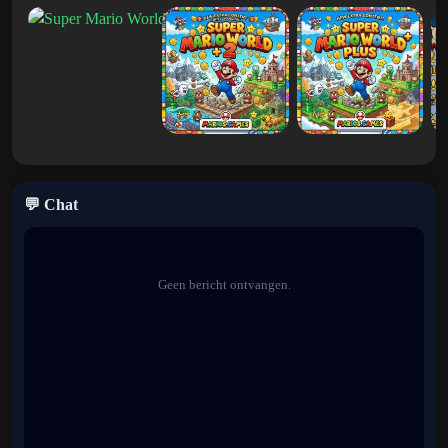
Yoshi's Cookie
zullen
Wario's Woods
zowel nostalgisch als zeer
boeiend.
Waarom Wario's Woods de moeite waard
is om te spelen
Wario's Woods
biedt een verfrissende pauze ten opzichte van
traditionele Mario-platformgames en levert een slimme en
uitdagende puzzelervaring op. De unieke gameplay, de
💬 Chat
toenemende moeilijkheidsgraad en de iconische personages maken
het een must-play voor fans die een andere kant van het Mario-
universum willen verkennen.
Geen bericht ontvangen.
Categorieën
Door fans gemaakte Mario