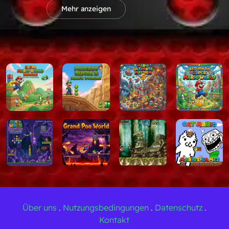
Mehr anzeigen
n:
Die Lösungen sind höchst unorthodox. Manchmal werden
ie eingesetzt und zwingen Sie, Ihre Spielinstinkte zu überde
e von Karoshi Mario
tioniert
le Power-Ups wie Superpilze machen dich größer und mache
, in enge Spike-Fallen zu passen.
lbildschirm-Rätsel voller versteckter Fallen und urkomische
klassische
Super Mario World 64
16-Bit-Grafiken und Sounds,
rehtes Gameplay verbergen Schleife.
aroshi Mario Unblocked auf
!
 Kopf zu stellen? Erleben Sie einen der kreativsten, witzigst
Über uns
.
Nutzungsbedingungen
.
Datenschutz
.
ks, die je gemacht wurden. Spielen Sie
Karoshi Mario
direkt
Kontakt
loads erforderlich sind, auf
Marios.games
. Finde die Fallen