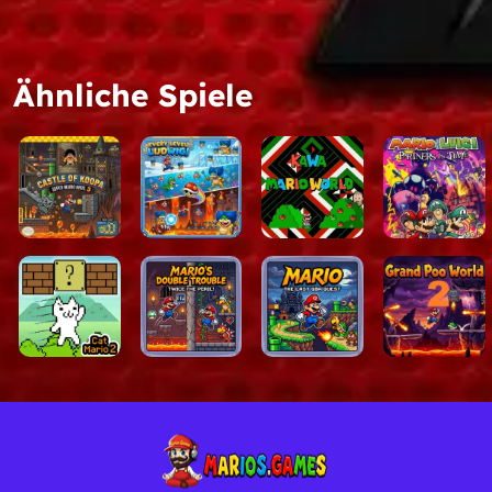
Out-of-the-Box-Denke
Plattform-Tricks gegen S
Ähnliche Spiele
Hauptmerkmal
Funktion
Wie es funk
Umgekehrte
Traditionel
Logik
schwieriger
Cleveres Level-
Kurze Einze
Design
Authentischer
Verwendet 
SMW-Stil
völlig verd
Spielen Sie K
Marios.games
Bereit, Retro-Gaming auf den
befriedigendsten Puzzle-Hac
Webbrowser, ohne dass Down