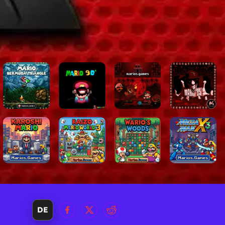
 Standard-
nken.
n es
r Lösungen.
 die ein
en und
DE
 in Ihrem
, überliste die