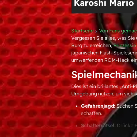
Karoshi Mario
Startseite
Von Fans gemac
Vergessen Sie alles, was Sie
Burg zu erreichen,
Prinzessi
japanischen Flash-Spieleserie
umwerfenden ROM-Hack ein
Spielmechanik
Dies ist ein brillantes „Anti
Umgebung nutzen, um sich sel
Gefahrenjagd:
Suchen S
schaffen.
Schalterrätsel:
Drücke P
lassen.