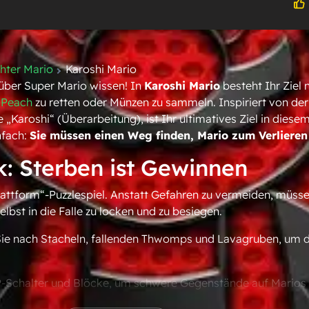
hter Mario
Karoshi Mario
 über Super Mario wissen! In
Karoshi Mario
besteht Ihr Ziel n
n Peach
zu retten oder Münzen zu sammeln. Inspiriert von de
 „Karoshi“ (Überarbeitung), ist Ihr ultimatives Ziel in diese
fach:
Sie müssen einen Weg finden, Mario zum Verlieren
: Sterben ist Gewinnen
-Plattform“-Puzzlespiel. Anstatt Gefahren zu vermeiden, müsse
bst in die Falle zu locken und zu besiegen.
ie nach Stacheln, fallenden Thwomps und Lavagruben, um d
-Schalter und Blöcke, um schwere Gegenstände auf Marios K