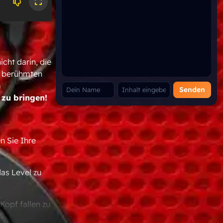
icht darin, die
r berühmten
m
Senden
 zu bringen!
n Sie Ihre
as Level zu
opf fallen zu