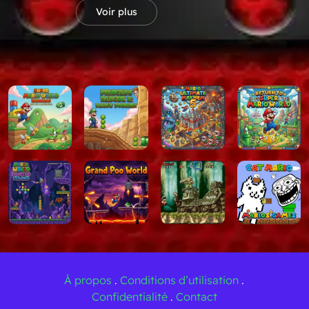
 bonus
Voir plus
aux difficiles
s
t de Luigi pour atteindre les plateformes cachées
 la recherche de sorties secrètes et d'objets bonus
les sections difficiles de la plateforme
r les niveaux de château et de boss
ateforme classiques avec de nouveaux défis,
Legend of Luig
 aventure qui commence aujourd'hui.
À propos
.
Conditions d’utilisation
.
Confidentialité
.
Contact