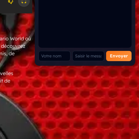
ario World où
, découvrez
mis, de
Envoyer
velles
it de