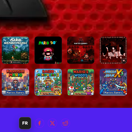
i
sur
FR