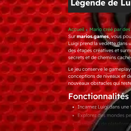
Légende de Lu
Accueil
Mario créé par des
Sur
marios.games
, vous po
Luigi prend la vedette dans
des étapes créatives et surm
secrets et de chemins caché
Le jeu conserve le gameplay 
conceptions de niveaux et d
nouveaux obstacles qui test
Fonctionnalités
Incarnez Luigi dans une 
Explorez des mondes per
Gameplay de plateforme