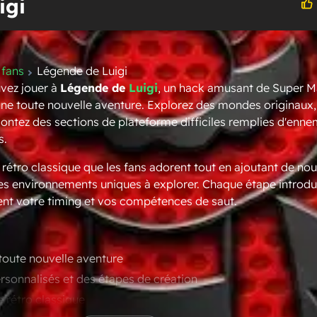
igi
 fans
Légende de Luigi
uvez jouer à
Légende de
Luigi
, un hack amusant de Super M
 une toute nouvelle aventure. Explorez des mondes originaux
ontez des sections de plateforme difficiles remplies d'enne
s.
rétro classique que les fans adorent tout en ajoutant de nou
es environnements uniques à explorer. Chaque étape introdu
ent votre timing et vos compétences de saut.
toute nouvelle aventure
sonnalisés et des étapes de création
 rétro classique