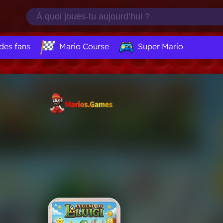
 des fans
Mario Course
Super Mario