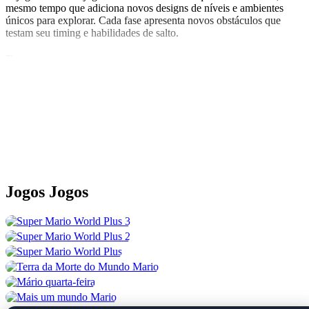
mesmo tempo que adiciona novos designs de níveis e ambientes
únicos para explorar. Cada fase apresenta novos obstáculos que
testam seu timing e habilidades de salto.
Recursos
Ver mais
Jogue como Luigi em uma aventura totalmente nova
Explore mundos personalizados e estágios criativos
Jogabilidade clássica de plataforma retrô
Segredos ocultos e áreas de bônus
Controles suaves e níveis desafiadores
Dicas e truques
Jogos
Jogos
Use o salto mais alto do Luigi para alcançar plataformas
ocultas
Explore cada canto em busca de saídas secretas e itens bônus
Não tenha pressa em seções difíceis da plataforma
Mantenha power-ups para fases de castelo e chefes
Se você gosta de jogos de plataforma clássicos com novos desafios,
Legend of Luigi
em
marios.games
é uma grande aventura para
começar hoje.