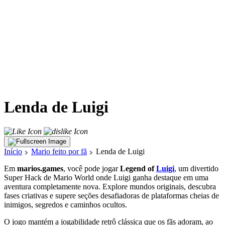
Lenda de Luigi
Início
Mario feito por fã
Lenda de Luigi
Em
marios.games
, você pode jogar
Legend of
Luigi
, um divertido
Super Hack de Mario World onde Luigi ganha destaque em uma
aventura completamente nova. Explore mundos originais, descubra
fases criativas e supere seções desafiadoras de plataformas cheias de
inimigos, segredos e caminhos ocultos.
O jogo mantém a jogabilidade retrô clássica que os fãs adoram, ao