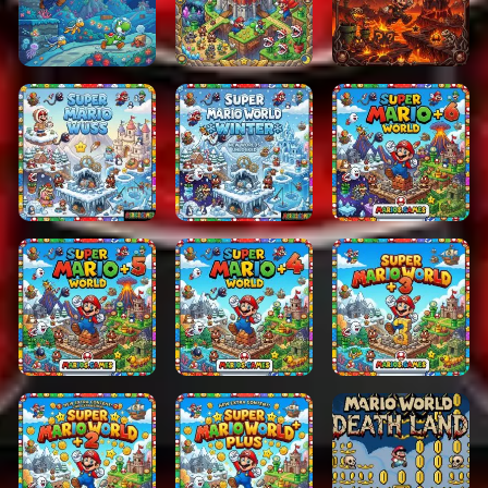
raison de son caractère inhabituel ennemis, paramètres
uniques et style de jeu plus rapide. Au lieu de se
concentrer sur Bowser et le Mushroom KRoyaume-Uni,
le jeu présente la princesse Daisy et le monde
complètement original de Sarasaland.
Comparé à
Super Mario Land x
, le premier jeu est plus
court et ressemble davantage à une arcade, avec des
graphismes plus simples et un niveau de difficulté plus
élevé. De nombreux fans apprécient son identité unique
et ses idées expérimentales qui ont contribué à façonner
les futurs jeux portables Mario.
Les étapes de tir sur véhicules permettent également au
jeu de se démarquer de la plupart des jeux de
plateforme Mario classiques.
Conseils pour jouer
Chronométrez soigneusement vos sauts, car les