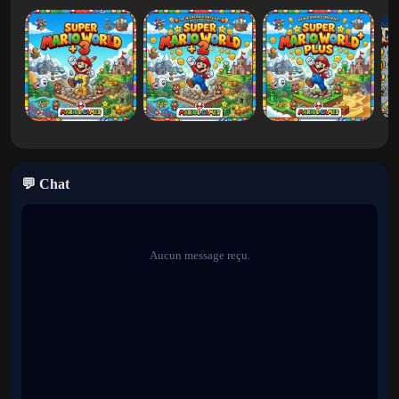
Fans de
Tetris
et
Dr. Mario
adorera le mélange parfait de stratégie
et de gameplay de style arcade.
Catégories
Mario créé par des fans
💬 Chat
Aucun message reçu.