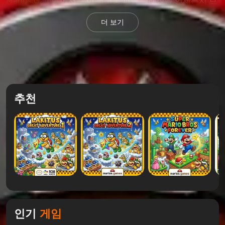
Marios.Games
에서는 이 복고풍 퍼즐 클래식을 언제든지 브
라우저에서 직접 즐길 수 있습니다. 더 많은
Dr Mario World
더 보기
House Calls
를 재생해 보세요
플레이 방법
플레이어는 캡슐을 회전하고 배치하여 색상을 맞추고 화면이
가득 차기 전에 바이러스를 파괴합니다. 빠른 생각과 신중한
추천
계획이 생존의 열쇠입니다.
DR.Mario
와 같은 게임과 마찬가
지로
2인용 마리오
로 플레이하며 서로 경쟁할 수 있는 게임
입니다.
점수 향상을 위한 팁
색상을 효율적으로 일치시켜 여러 바이러스를 제거
조각을 너무 높게 쌓지 마세요
캡슐을 떨어뜨리기 전에 미리 계획을 세우세요
빠른 클리어를 위한 콤보 생성
인기
게임