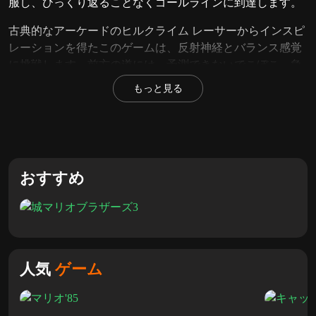
服し、ひっくり返ることなくゴールラインに到達します。
古典的なアーケードのヒルクライム レーサーからインスピ
レーションを得たこのゲームは、反射神経とバランス感覚
に挑戦します。前方の道には、予測できないでこぼこ、急
な下り坂、そしてマリオの象徴的な障害物がたくさんあり
もっと見る
ます。途中でコインを集めてスコアを上げ、キノコ王国の
究極のドライバーであることを証明しましょう!
スーパー
マリオ ブラザーズ 3: いつもの一日
をもっとプレイする
主な機能
おすすめ
<リ>
物理ベースの運転:
バランスの技術をマスターしま
す。適切なタイミングで加速し、車両を傾けて、非常
に坂道を乗り越えましょう。
人気
ゲーム
<リ>
クラシック マリオの美学:
ジョイブッシュ ロードに命
を吹き込む、鮮やかなグラフィック、見慣れた風景、