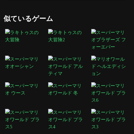
<リ>
下矢印 / S:
リバース / ブレーキ
似ているゲーム
<リ>
左矢印と右矢印 / A と D:
空中でバランスを保つために
車両を左または右に傾けます。
<リ>
目標:
車両を衝突させたり横転させたりすることな
く、安全にトラックの終点に到達する。
口調をよりカジュアルに調整してほしいですか、それとも
メタ説明専用の短いバージョンが必要ですか?
カテゴリ
スーパーマリオ