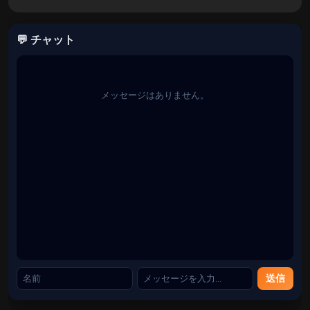
懐かしい音響効果をお楽しみください。
💬 チャット
<リ>
挑戦的なレベル:
各ステージには、運転スキルをテス
トするためのより急な坂、より危険な落下、よりトリ
ッキーな障害物が登場します。
メッセージはありません。
<リ>
コイン収集:
空中でできるだけ多くの金貨を掴み、ハ
イスコアを最大化します。
<リ>
インスタント プレイ:
ダウンロードは必要ありませ
ん。ここ Marios.games でブラウザで直接プレイしてく
ださい!
遊び方
送信
<リ>
上矢印 / W:
前方に加速します