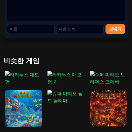
<리>
목표:
차량 충돌이나 전복 없이 안전하게 트랙 끝까지 도
달하세요.
좀 더 캐주얼하게 톤을 조정하시겠습니까, 아니면 특별히 메
보내기
타 설명을 위해 더 짧은 버전이 필요하십니까?
비슷한 게임
카테고리
슈퍼마리오