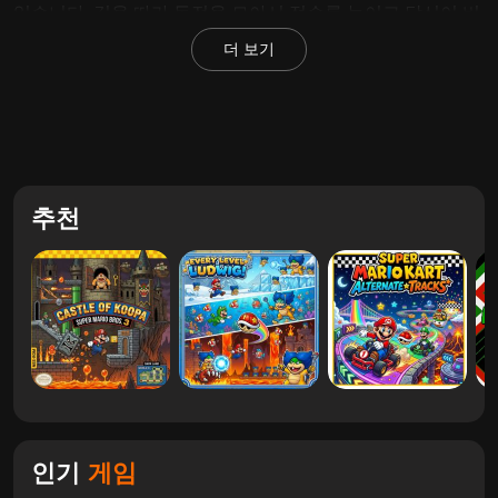
있습니다. 길을 따라 동전을 모아서 점수를 높이고 당신이 버
섯 왕국의 최고의 드라이버임을 증명하세요!
슈퍼 마리오 브
더 보기
라더스 3: Some Usual Day
를 더 플레이해 보세요.
주요 기능
<리>
물리 기반 운전:
균형의 예술을 마스터하세요. 적시에 가
추천
속하고 차량을 기울여 미친 경사면에서 살아남으세요.
<리>
클래식한 마리오 미학:
Joybush Road에 생기를 불어넣
는 생동감 넘치는 그래픽, 친숙한 풍경, 향수를 불러일으
키는 음향 효과를 즐겨보세요.
<리>
도전적인 레벨:
모든 단계에는 운전 기술을 테스트할 수
있는 더 가파른 언덕, 더 치명적인 낙하, 더 까다로운 장
인기
게임
애물이 등장합니다.