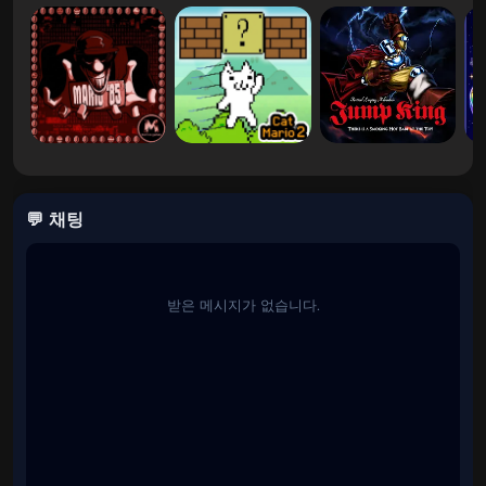
<리>
코인 수집:
공중에 떠 있는 동안 최대한 많은 황금 코인
을 획득하여 최고 점수를 극대화하세요.
<리>
인스턴트 플레이:
다운로드가 필요하지 않습니다. 여기
Marios.games에서 브라우저로 직접 플레이해보세요!
플레이 방법
💬 채팅
<리>
위쪽 화살표 / W:
앞으로 가속
받은 메시지가 없습니다.
<리>
아래쪽 화살표 / S:
후진 / 브레이크
<리>
왼쪽 및 오른쪽 화살표 / A 및 D:
공중에서 균형을 유지
하려면 차량을 왼쪽이나 오른쪽으로 기울입니다.