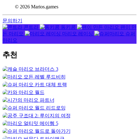
© 2026 Marios.games
문의하기
콘트라
동키콩
팬이 만
든 마리오
마리오 레이싱
슈퍼
마리오
추천