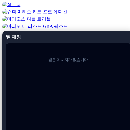
이 어두운 스타일을 좋아한다면
슈퍼 마리오 데스 문
,
Mushroom Nightmare
및
에도 관심이 있으실 것입니다.
href="../../g/super-mario-heartless">
Super Mario Heartless
는 도전
적인 게임플레이로 비슷한 주제를 탐구합니다.
💬 채팅
초조함을 유지하는 게임플레이
처음부터
Mario
Castlemania는 집중력을 요구합니다. 플랫폼은
더 단단해지고 위험은 덜 관대하며 속도는 더 신중하게 느껴집
받은 메시지가 없습니다.
니다. 서두르기보다는 속도를 늦추고 패턴을 관찰하며 각 섹션
을 주의 깊게 이동해야 하는 경우가 많습니다.
적의 배치는 당신을 놀라게 하도록 설계되었으며, 함정은 부주
의한 움직임을 처벌하기 위해 배치되었습니다. 이것은 모든 성
공적인 점프를 얻은 느낌으로 만듭니다. 동시에 컨트롤은 클래
식 마리오에 충실하므로 투박한 메커니즘이 아닌 디자인에서
어려움이 발생합니다.
창의적인 레벨 구조를 즐기는 플레이어는 레벨 디자인이 경험
에서 중요한 역할을 하는
Super Mario Bros 3 Mix
및
Super
Mario Astral World
도 좋아할 것입니다.