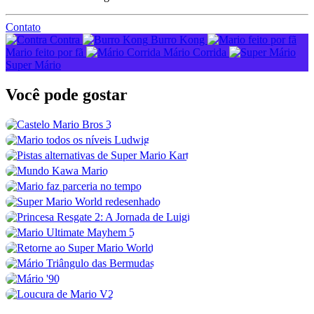
Contato
Contra
Burro Kong
Mario feito por fã
Mário Corrida
Super Mário
Você pode
gostar