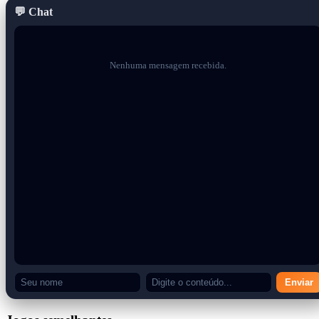
ambiente de maneira criativa.
💬 Chat
O jogo mistura plataforma com elementos leves de quebra-cabeça.
Freqüentemente, você precisará mirar com cuidado, resolver
pequenos desafios e pensar no futuro, em vez de simplesmente
Nenhuma mensagem recebida.
seguir em frente.
Jogadores que gostam de mecânica criativa também podem gostar
de
Mario Fantasy Adventure
e de
Mario Chronicles
, onde a
jogabilidade vai além das plataformas tradicionais.
Um estilo visual que ainda parece atual
Um dos aspectos mais memoráveis da Ilha de Yoshi é seu estilo
artístico desenhado à mão, semelhante a giz de cera. Ainda hoje se
destaca pela originalidade. Os planos de fundo coloridos e as
animações divertidas dão ao jogo uma personalidade que poucos
jogos de plataforma conseguem igualar.
Combinado com uma trilha sonora alegre e às vezes caótica, o jogo
cria uma atmosfera relaxante e envolvente.
Enviar