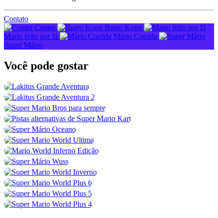
Contato
Contra
Burro Kong
Mario feito por fã
Mário Corrida
Super Mário
Você pode
gostar