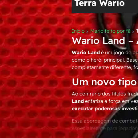
Terra Wario
Início
Mario feito por fã
Wario Land – 
Wario Land
é um jogo de pl
como o herói principal. Base
completamente diferente, f
Um novo tipo 
Ao contrário dos títulos tra
Land
enfatiza a força em v
executar poderosas invest
Essa abordagem de combate p
especialmente para jogadore