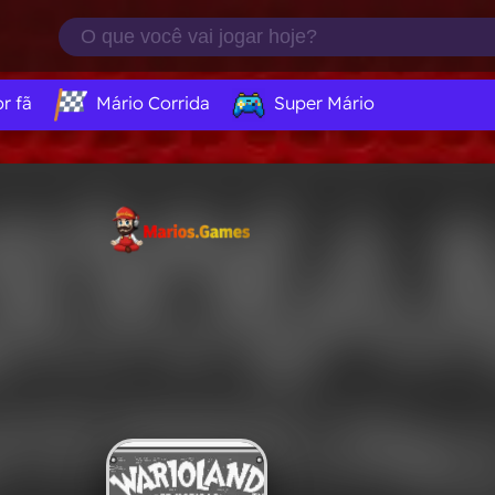
or fã
Mário Corrida
Super Mário