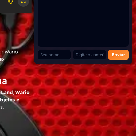
o
ar
Wario
Enviar
go
ma
 Land
,
Wario
objetos e
s.