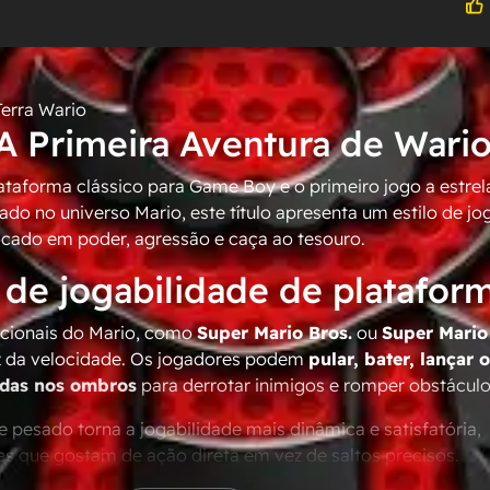
Terra Wario
A Primeira Aventura de Wari
ataforma clássico para Game Boy e o primeiro jogo a estrel
ado no universo Mario, este título apresenta um estilo de jo
ocado em poder, agressão e caça ao tesouro.
de jogabilidade de platafor
dicionais do Mario, como
Super Mario Bros.
ou
Super Mario
ez da velocidade. Os jogadores podem
pular, bater, lançar 
idas nos ombros
para derrotar inimigos e romper obstáculo
esado torna a jogabilidade mais dinâmica e satisfatória,
s que gostam de ação direta em vez de saltos precisos.