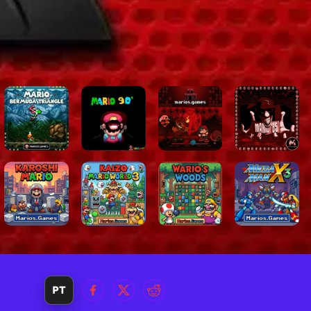
oedas, itens
ação e a
 de muitas
rio
. Com
morável que
mas clássicas,
PT