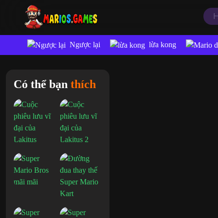
Ngược lại
lừa kong
Có thể bạn
thích