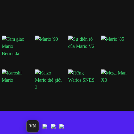
những bước nhảy
ích ứng với
ó cảm giác như
 thì
Crazy
 toàn mới.
 và mọi cấp độ
VN