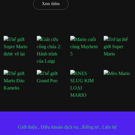
Xem thêm
World
được thiết kế để kiểm tra phản xạ và sự kiên nhẫn của bạn. Từ 
khéo léo, trò chơi khuyến khích người chơi suy nghĩ nhanh chóng và th
c cấp độ thường không thể đoán trước được, khiến mỗi màn chơi đều c
 chơi Crazy Mario World
hơi Mario
phá vỡ các quy tắc trong khi vẫn tôn trọng nguồn gốc của nó
àn hảo. Nó mang đến trải nghiệm nền tảng ly kỳ, vừa hoài cổ vừa hoàn
ộc phiêu lưu điên rồ, nơi không có gì diễn ra chính xác như mong đợi
Giới thiệu
.
Điều khoản dịch vụ
.
Riêng tư
.
Liên hệ