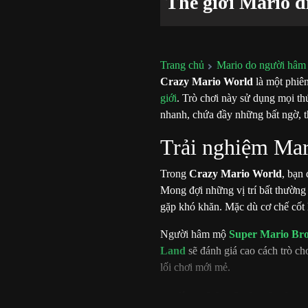
Thế giới Mario đ
Trang chủ
Mario do người hâm 
Crazy Mario World
là một phiê
giới
. Trò chơi này sử dụng mọi th
nhanh, chứa đầy những bất ngờ, t
Trải nghiệm Ma
Trong
Crazy Mario World
, bạn
Mong đợi những vị trí bất thường 
gặp khó khăn. Mặc dù cơ chế cốt 
Người hâm mộ
Super Mario Br
Land
sẽ đánh giá cao cách trò ch
lối chơi mới mẻ.
Cấp độ thử thách