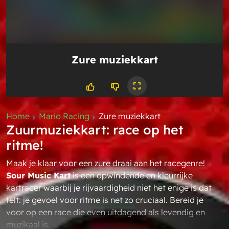
Zure muziekkart
Home
Mario Racing
Zure muziekkart
Zuurmuziekkart: race op het
ritme!
Maak je klaar voor een zure draai aan het racegenre!
Sour Music Kart
is een opwindende en kleurrijke
kartracer waarbij je rijvaardigheid niet het enige is dat
telt: je gevoel voor ritme is net zo cruciaal.
Bereid je
voor op een race die even uitdagend als levendig en
muzikaal is.