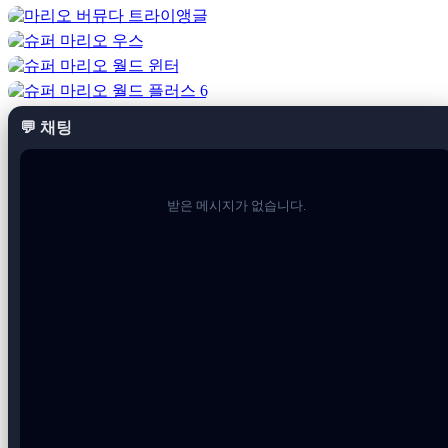
리듬 부스트:
파워업은 트랙을 따라 분산되어 있지만
현
재 배경 음악의 비트에 맞춰 버튼을 탭해야만 활성화할
수 있습니다.
완벽하게 탭하면 상당한 속도를 얻을 수 있
습니다. 힘내세요!
<리>
💬 채팅
음파 무기:
소리 기반 무기를 사용하여 상대를 교란시키
세요.
베이스를 발사하여 상대를 회전시키거나 음파 보
호막을 사용하여 자신을 보호하세요.
받은 메시지가 없습니다.
<리>
음악 중심 트랙:
트랙 자체가 음악에 맞춰 변화하고 반응
합니다.
플랫폼이 움직이고,
스피드 패드가 활성화되고,
노래에 맞춰 장애물이 나타나는 것을 지켜보세요. 비트.
<리>
카트 튜닝:
성능에 영향을 미칠 뿐만 아니라 음악의 스타
일과 강도도 바꾸는 고유한 부품으로 카트를 맞춤 설정
하세요.