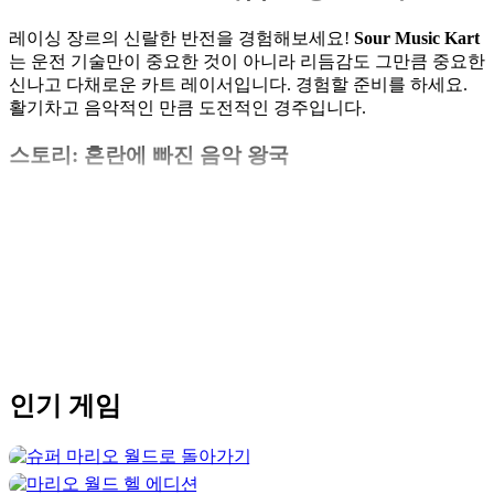
레이싱 장르의 신랄한 반전을 경험해보세요!
Sour Music Kart
는 운전 기술만이 중요한 것이 아니라 리듬감도 그만큼 중요한
신나고 다채로운 카트 레이서입니다.
경험할 준비를 하세요.
활기차고 음악적인 만큼 도전적인 경주입니다.
스토리: 혼란에 빠진 음악 왕국
한때 조화로웠던 음악 왕국은 이상하고 시큼한 침묵에 빠졌습
니다.
신비한 존재가 왕국의 "황금 비트
"를 흩어버렸고, 이 땅
더 보기
에 활력을 불어넣었던 음악은 거칠고 파편화되었습니다.
그것
은 당신에게 달렸습니다,
용감한 젊은이 카트 레이서
비트를 수
집하고
멜로디를 복원하고
왕국에 불협화음을 가져오는 존재
를 물리치세요. 새로운 게임 마리오:
https://marios.games/
독특한 음악 리듬 게임플레이
인기
게임
Sour Music Kart
중독성 있는 리듬 기반 메커니즘을 결합하여
카트 레이싱 경험을 재창조합니다.
<리>