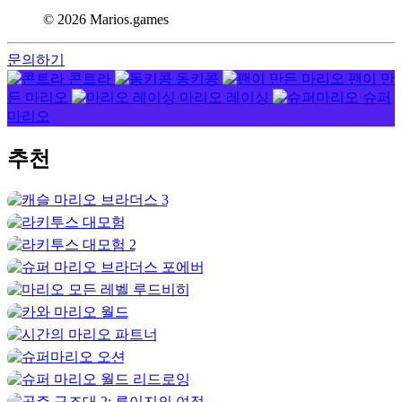
© 2026 Marios.games
문의하기
콘트라
동키콩
팬이 만
든 마리오
마리오 레이싱
슈퍼
마리오
추천