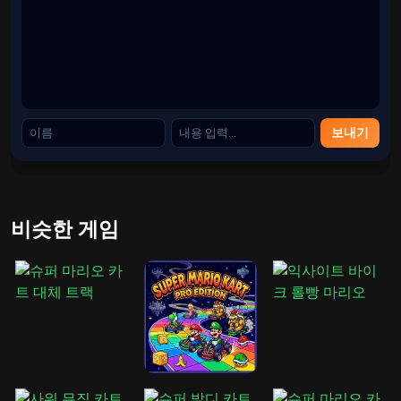
동키콩 주니어
올바른 캐릭터를 선택하면 레이싱 성과에 큰 영향을 미칠 수
있습니다.
트랙 디자인 및 컵
보내기
게임에는 여러 개의 컵이 포함되어 있으며 각 컵에는 고유한
트랙이 있습니다.
버섯 컵
비슷한 게임
플라워컵
스타컵
스페셜 컵
각 트랙에는 좁은 코너, 위험 요소, 지형 변화 등 다양한 과제
가 등장합니다.
전투 모드 – 독특한 반전