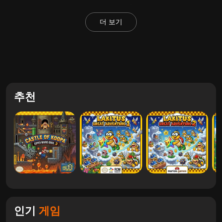
슈퍼 마리오 카트가 슈퍼 닌텐도로 출시되자 레이싱 게임의
디자인 방식이 완전히 바뀌었습니다. 현실적인 자동차와 트
더 보기
랙 대신 다음 사항에 중점을 두었습니다.
재미있고 혼란스러운 게임플레이
창의적인 트랙 디자인
캐릭터 기반 레이싱
전략적 아이템 활용
추천
이 독특한 공식은 즉시 인기를 얻었으며 향후 모든
Mario Kart
게임의 기반을 마련했습니다.
핵심 게임플레이 메커니즘
🏁 모드 7 레이싱 혁신
이 게임은 모드 7이라는 특별한 그래픽 기술을 사용하여 트랙
을 역동적이고 몰입감있게 만드는 의사 3D 효과를 만듭니다.
인기
게임
품목 기반 전투