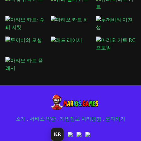
슈퍼 마리오 카트에는 플레이어가 레이싱 트랙 대신 경기장
에서 경쟁하는
배틀 모드
도 도입되었습니다. 목표는 아이템
을 전략적으로 사용하여 상대를 물리치는 것입니다. 완전히
다른 게임플레이 경험을 추가하는 것입니다.
슈퍼 마리오 카트가 여전히 중요한 이
유
🎮 장르를 정의하는 게임플레이
카트
레이싱 게임
의 청사진을 만들었습니다.
⚡ 단순하지만 심층적인 역학
배우기는 쉽지만 마스터하기는 어렵습니다.
🔁 끝없는 재생성
소개
.
서비스 약관
.
개인정보 처리방침
.
문의하기
다양한 캐릭터, 트랙, 전략으로 인해 플레이어가 계속해서 돌
아오게 됩니다.
KR
슈퍼 마리오 카트 vs 모던 마리오 카트