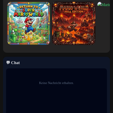
tippen.
Ein perfekter Tipp gibt Ihnen einen signifikanten
Geschwindigkeitsschub!
Schallwaffen:
Benutze schallbasierte Waffen, um deine
Gegner zu stören.
Feuere einen Bassstoß ab, um sie in die
Luft zu jagen, oder verwende einen Schallschild, um dich zu
schützen.
Musikgesteuerte Tracks:
Die Tracks selbst verändern sich
und reagieren auf die Musik.
Beobachten Sie, wie sich
Plattformen bewegen,
Speedpads aktiviert werden
und
💬 Chat
Hindernisse im Takt mit der Musik auftauchen Song-Beat.
Optimieren Sie Ihr Kart:
Passen Sie Ihr Kart mit
einzigartigen Teilen an, die nicht nur seine Leistung
Keine Nachricht erhalten.
beeinflussen, sondern auch den Stil und die Intensität der
Musik verändern.
Warum Sie die Melodie lieben werden
Ein Fest für die Sinne:
Tauchen Sie ein in eine visuell