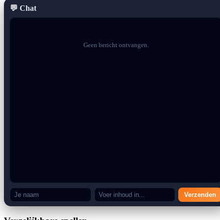
💬 Chat
Vuurballen zijn
beperkt
, wat betekent dat je niet zomaar aanvallen
kunt spammen. Je moet zorgvuldig beslissen wanneer je ze wilt
gebruiken, waardoor elke ontmoeting strategischer en intenser
wordt.
Geen bericht ontvangen.
Extra grote graphics en Sega Genesis-stijl
Een ander opvallend kenmerk is het
grote, gedetailleerde sprite-
ontwerp
, waardoor de game een unieke visuele identiteit krijgt die
meer doet denken aan een Sega Genesis-titel dan aan een
traditionele Nintendo-game. Deze visuele verandering zorgt ervoor
dat de ervaring fris en ongebruikelijk aanvoelt binnen de
Mario
ROM-hackscene.
Waarom deze Mario-hack opvalt
Als je de traditionele Mario-gameplay beu bent, biedt
Super Mario
Bros World
iets heel anders. Zonder vijandelijke aanvallen, een
gevechtsgericht systeem en beperkte middelen daagt het de speler
Verzenden
uits om alles wat ze weten over Mario te heroverwegen.
Dit is niet zomaar een Mario-game: het is een
creatieve en