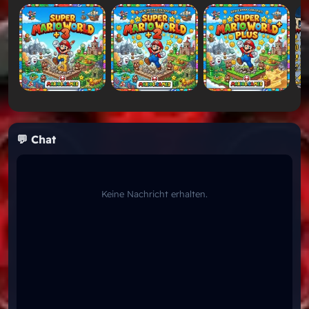
Üben Sie präzises Springen
Lernen Sie die Bewegungsmuster des Feindes
Fans von
Super Mario World
,
Luigi's Mansion
und
klassische Mario-Rom-Hacks werden den einzigartigen
Schwierigkeitsgrad und das kreative Leveldesign von
Luigi Adventure genießen.
💬 Chat
Kategorien
Keine Nachricht erhalten.
Von Fans gemachter Mario