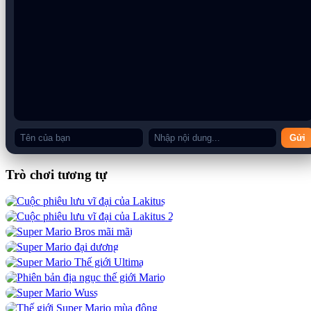
chóng và nắm vững thời gian để vượt qua các màn chơi ngày càng
thử thách.
Tại sao bạn nên chơi Super Mario Land X
Nếu bạn yêu thích các trò chơi Mario cổ điển và muốn một cái gì đó
mới mẻ mà không làm mất đi cảm giác ban đầu,
Super Mario 2d
Land
là một lựa chọn hoàn hảo. Với các cấp độ tùy chỉnh và độ
khó có thể điều chỉnh, nó mang lại cả nỗi nhớ lẫn sự phấn khích mới
mẻ trong một cuộc phiêu lưu nhỏ gọn.
Gửi
Trò chơi tương tự
Danh mục
siêu mario