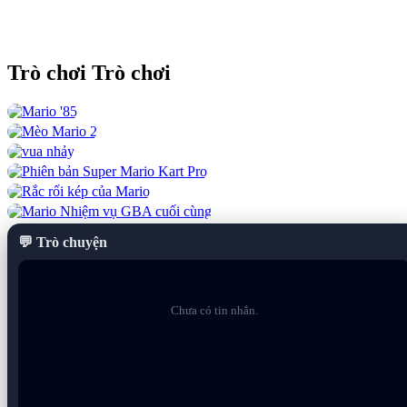
dạng và sáng tạo hơn.
Người hâm mộ
Super Mario Bros.
và
Super Mario Land 2: 6
Golden Coins
sẽ tận hưởng cách hack này mở rộng theo công thức
Trò chơi
Trò chơi
cổ điển trong khi vẫn giữ được nét quyến rũ cổ điển của nó.
Chọn độ khó của bạn – Bình thường hoặc
Khó
Một trong những tính năng nổi bật của
Super Mario Land X
là
khả năng chọn giữa
Chế độ khó Thường và Khó
. Điều này giúp
trò chơi dễ tiếp cận đối với người mới bắt đầu, đồng thời mang đến
thử thách nghiêm túc cho những người chơi có kinh nghiệm muốn
💬 Trò chuyện
kiểm tra kỹ năng của mình.
Chế độ Khó tăng cường độ với vị trí kẻ thù khó khăn hơn và nền
tảng chặt chẽ hơn, khiến mọi cấp độ trở nên khắt khe và bổ ích hơn.
Chưa có tin nhắn.
Lối chơi cổ điển với thử thách mới
Cơ chế cốt lõi—chạy, nhảy,
tấn công
và đánh bại kẻ thù—vẫn quen
thuộc nhưng thiết kế cấp độ mới và các tùy chọn độ khó khiến trải
nghiệm trở nên hoàn toàn mới. Người chơi phải thích nghi nhanh