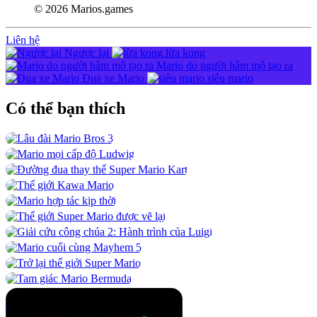
© 2026 Marios.games
Liên hệ
Ngược lại
lừa kong
Mario do người hâm mộ tạo ra
Đua xe Mario
siêu mario
Có thể bạn
thích