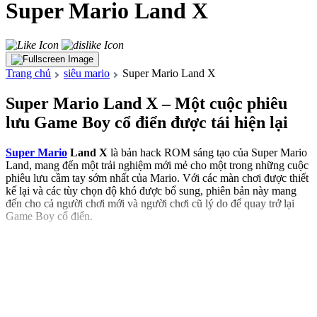
Super Mario Land X
Trang chủ
siêu mario
Super Mario Land X
Super Mario Land X – Một cuộc phiêu
lưu Game Boy cổ điển được tái hiện lại
Super Mario
Land X
là bản hack ROM sáng tạo của
Super Mario
Land
, mang đến một trải nghiệm mới mẻ cho một trong những cuộc
phiêu lưu cầm tay sớm nhất của Mario. Với các màn chơi được thiết
kế lại và các tùy chọn độ khó được bổ sung, phiên bản này mang
đến cho cả người chơi mới và người chơi cũ lý do để quay trở lại
Game Boy cổ điển.
12 cấp độ hoàn toàn mới để khám phá
Xem thêm
Không giống như trò chơi gốc,
Super Mario Land X
có
12 cấp độ
hoàn toàn mới
, mỗi cấp độ được thiết kế với bố cục, vị trí của kẻ
thù và thử thách nền tảng độc đáo. Các cấp độ vẫn giữ nguyên
phong cách nhịp độ nhanh của bản gốc đồng thời mang đến sự đa