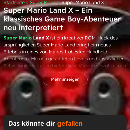
Startseite
Super Mario
Super Mario Land X
Super Mario Land X – Ein
klassisches Game Boy-Abenteuer
neu interpretiert
Super Mario
Land X
ist ein kreativer ROM-Hack des
ursprünglichen Super Mario Land bringt ein neues
Erlebnis in eines von Marios frühesten Handheld-
Abenteuern. Mit neu gestalteten Levels und zusätzlichen
Schwierigkeitsgraden bietet diese Version sowohl neuen
als auch wiederkehrenden Spielern einen Grund, wieder
in den Game Boy-Klassiker einzutauchen.
Mehr anzeigen
12 brandneue Levels zum
Erkunden
Im Gegensatz zum Originalspiel bietet
Super Mario
Land Die Levels bleiben dem rasanten Stil des
Das könnte dir
gefallen
Originals treu und sorgen gleichzeitig für mehr