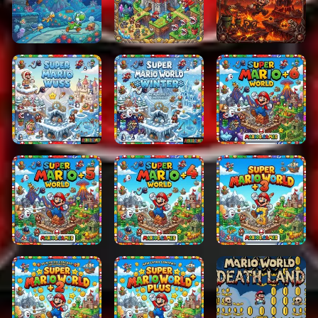
lohnender wird.
Klassisches Gameplay mit einer
neuen Herausforderung
Die Kernmechaniken – Laufen, Springen,
Angreifen
und Besiegen von Feinden – bleiben vertraut, aber
das neue Leveldesign und die neuen
Schwierigkeitsoptionen sorgen dafür, dass sich das
Erlebnis völlig neu anfühlt. Die Spieler müssen sich
schnell anpassen und das Timing beherrschen, um
die immer anspruchsvolleren Phasen zu meistern.
Warum Sie Super Mario Land X
spielen sollten
Wenn Sie Retro-Mario-Spiele lieben und etwas Neues
wollen, ohne das ursprüngliche Gefühl zu verlieren,
ist
Super Mario 2d Land
die perfekte Wahl. Mit