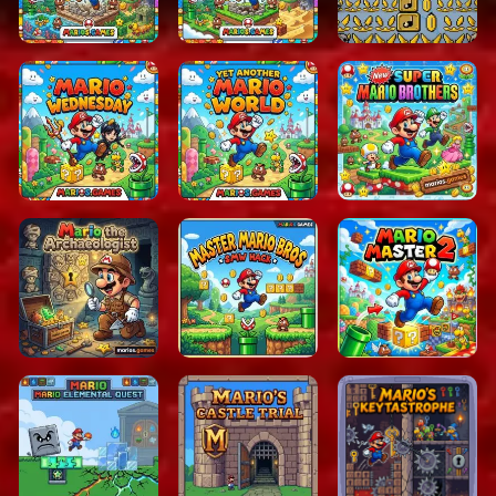
seinen benutzerdefinierten Levels und dem
anpassbaren Schwierigkeitsgrad bietet es sowohl
Nostalgie als auch frische Spannung in einem
kompakten Abenteuer.
Kategorien
Super Mario