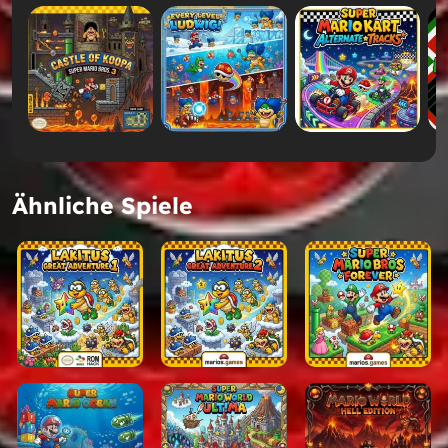
Abwechslung und Kreativität.
Fans von
Super Mario Bros.
und
Super Mario Land 2:
6 Golden Coins
wird es genießen, wie dieser Hack
die klassische Formel erweitert und gleichzeitig
seinen Retro-Charme behält.
Wählen Sie Ihren
Schwierigkeitsgrad – Normal oder
Ähnliche Spiele
Schwer
Eines der herausragenden Features von
Super Mario
Land Dies macht das Spiel für Anfänger zugänglich
und bietet gleichzeitig eine ernsthafte
Herausforderung für erfahrene Spieler, die ihre
Fähigkeiten testen möchten.
Der Hard-Modus erhöht die Intensität durch eine
schwierigere Gegnerplatzierung und eine engere
Plattform, wodurch jedes Level anspruchsvoller und